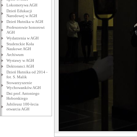
Lokomotywa AGH
Dzień Edukacji
Narodowej w AGH
Dzień Hutnika w AGH
Profesorowie honorowi
AGH
Wydarzenia w AGH
Studenckie Koła
Naukowe AGH
Archiwum
Wystawy w AGH
Doktoranci AGH
Dzień Hutnika od 2014 -
fot. S. Malik
Stowarzyszenie
Wychowanków AGH
Dni prof. Antoniego
Hoborskiego
Jubileusz 100-lecia
otwarcia AGH