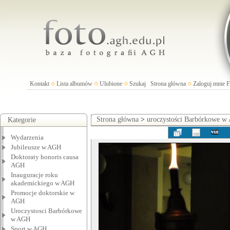
Kontakt
Lista albumów
Ulubione
Szukaj
Strona główna
Zaloguj mnie
Strona główna
>
uroczystości Barbórkowe 
Kategorie
Wydarzenia
Jubileusze w AGH
Doktoraty honoris causa
AGH
Inauguracje roku
akademickiego w AGH
Promocje doktorskie w
AGH
Uroczystosci Barbórkowe
w AGH
Sport w AGH