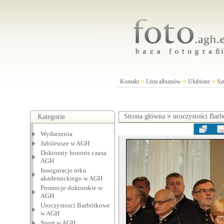
Kontakt
Lista albumów
Ulubione
Sz
Strona główna
>
uroczystości Ba
Kategorie
Wydarzenia
Jubileusze w AGH
Doktoraty honoris causa
AGH
Inauguracje roku
akademickiego w AGH
Promocje doktorskie w
AGH
Uroczystosci Barbórkowe
w AGH
Sport w AGH