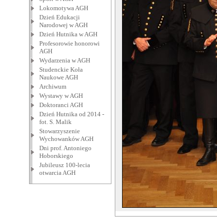
Lokomotywa AGH
Dzień Edukacji
Narodowej w AGH
Dzień Hutnika w AGH
Profesorowie honorowi
AGH
Wydarzenia w AGH
Studenckie Koła
Naukowe AGH
Archiwum
Wystawy w AGH
Doktoranci AGH
Dzień Hutnika od 2014 -
fot. S. Malik
Stowarzyszenie
Wychowanków AGH
Dni prof. Antoniego
Hoborskiego
Jubileusz 100-lecia
otwarcia AGH