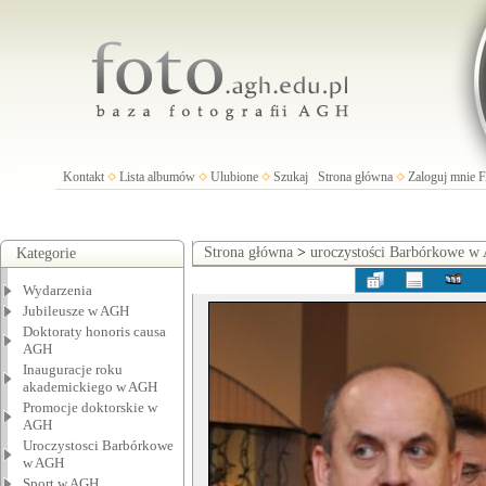
Kontakt
Lista albumów
Ulubione
Szukaj
Strona główna
Zaloguj mnie
Strona główna
>
uroczystości Barbórkowe 
Kategorie
Wydarzenia
Jubileusze w AGH
Doktoraty honoris causa
AGH
Inauguracje roku
akademickiego w AGH
Promocje doktorskie w
AGH
Uroczystosci Barbórkowe
w AGH
Sport w AGH