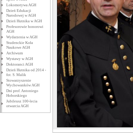
Lokomotywa AGH
Dzień Edukacji
Narodowej w AGH
Dzień Hutnika w AGH
Profesorowie honorowi
AGH
Wydarzenia w AGH
Studenckie Koła
Naukowe AGH
Archiwum
Wystawy w AGH
Doktoranci AGH
Dzień Hutnika od 2014 -
fot. S. Malik
Stowarzyszenie
Wychowanków AGH
Dni prof. Antoniego
Hoborskiego
Jubileusz 100-lecia
otwarcia AGH