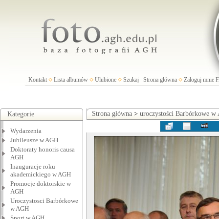
Kontakt
Lista albumów
Ulubione
Szukaj
Strona główna
Zaloguj mnie
Strona główna
>
uroczystości Barbórkowe 
Kategorie
Wydarzenia
Jubileusze w AGH
Doktoraty honoris causa
AGH
Inauguracje roku
akademickiego w AGH
Promocje doktorskie w
AGH
Uroczystosci Barbórkowe
w AGH
Sport w AGH