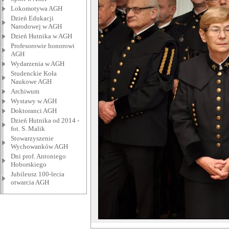
Lokomotywa AGH
Dzień Edukacji
Narodowej w AGH
Dzień Hutnika w AGH
Profesorowie honorowi
AGH
Wydarzenia w AGH
Studenckie Koła
Naukowe AGH
Archiwum
Wystawy w AGH
Doktoranci AGH
Dzień Hutnika od 2014 -
fot. S. Malik
Stowarzyszenie
Wychowanków AGH
Dni prof. Antoniego
Hoborskiego
Jubileusz 100-lecia
otwarcia AGH