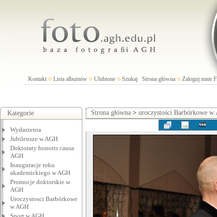
Kontakt
Lista albumów
Ulubione
Szukaj
Strona główna
Zaloguj mnie
Strona główna
>
uroczystości Barbórkowe 
Kategorie
Wydarzenia
Jubileusze w AGH
Doktoraty honoris causa
AGH
Inauguracje roku
akademickiego w AGH
Promocje doktorskie w
AGH
Uroczystosci Barbórkowe
w AGH
Sport w AGH