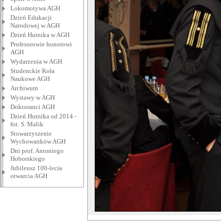
Lokomotywa AGH
Dzień Edukacji
Narodowej w AGH
Dzień Hutnika w AGH
Profesorowie honorowi
AGH
Wydarzenia w AGH
Studenckie Koła
Naukowe AGH
Archiwum
Wystawy w AGH
Doktoranci AGH
Dzień Hutnika od 2014 -
fot. S. Malik
Stowarzyszenie
Wychowanków AGH
Dni prof. Antoniego
Hoborskiego
Jubileusz 100-lecia
otwarcia AGH