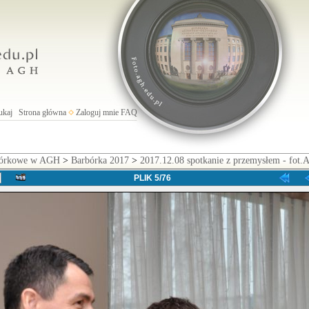
ukaj
Strona główna
Zaloguj mnie
FAQ
rbórkowe w AGH
>
Barbórka 2017
>
2017.12.08 spotkanie z przemysłem - fot.A
PLIK 5/76