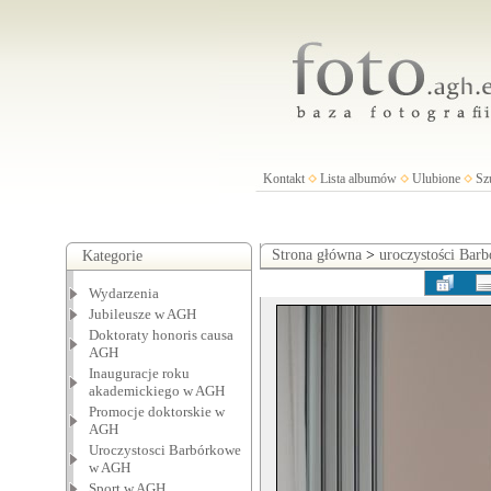
Kontakt
Lista albumów
Ulubione
Sz
Strona główna
>
uroczystości Ba
Kategorie
Wydarzenia
Jubileusze w AGH
Doktoraty honoris causa
AGH
Inauguracje roku
akademickiego w AGH
Promocje doktorskie w
AGH
Uroczystosci Barbórkowe
w AGH
Sport w AGH