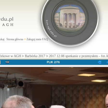
ukaj
Strona główna
Zaloguj mnie
FAQ
rbórkowe w AGH
>
Barbórka 2017
>
2017.12.08 spotkanie z przemysłem - fot.A
PLIK 2/76