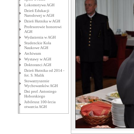
Lokomotywa AGH
Dzień Edukacji
Narodowej w AGH
Dzień Hutnika w AGH
Profesorowie honorowi
AGH
Wydarzenia w AGH
Studenckie Koła
Naukowe AGH
Archiwum
Wystawy w AGH
Doktoranci AGH
Dzień Hutnika od 2014 -
fot. S. Malik
Stowarzyszenie
Wychowanków AGH
Dni prof. Antoniego
Hoborskiego
Jubileusz 100-lecia
otwarcia AGH