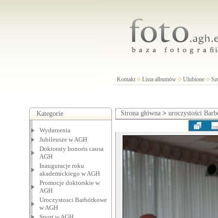
Kontakt
Lista albumów
Ulubione
Sz
Strona główna
>
uroczystości Ba
Kategorie
Wydarzenia
Jubileusze w AGH
Doktoraty honoris causa
AGH
Inauguracje roku
akademickiego w AGH
Promocje doktorskie w
AGH
Uroczystosci Barbórkowe
w AGH
Sport w AGH