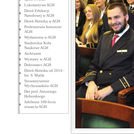
Lokomotywa AGH
Dzień Edukacji
Narodowej w AGH
Dzień Hutnika w AGH
Profesorowie honorowi
AGH
Wydarzenia w AGH
Studenckie Koła
Naukowe AGH
Archiwum
Wystawy w AGH
Doktoranci AGH
Dzień Hutnika od 2014 -
fot. S. Malik
Stowarzyszenie
Wychowanków AGH
Dni prof. Antoniego
Hoborskiego
Jubileusz 100-lecia
otwarcia AGH