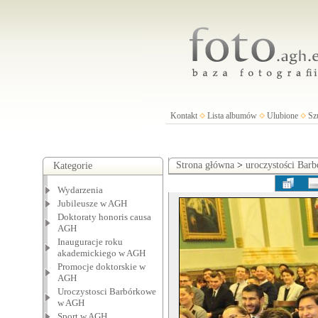
Kontakt
Lista albumów
Ulubione
Sz
Strona główna
>
uroczystości Ba
Kategorie
Wydarzenia
Jubileusze w AGH
Doktoraty honoris causa
AGH
Inauguracje roku
akademickiego w AGH
Promocje doktorskie w
AGH
Uroczystosci Barbórkowe
w AGH
Sport w AGH