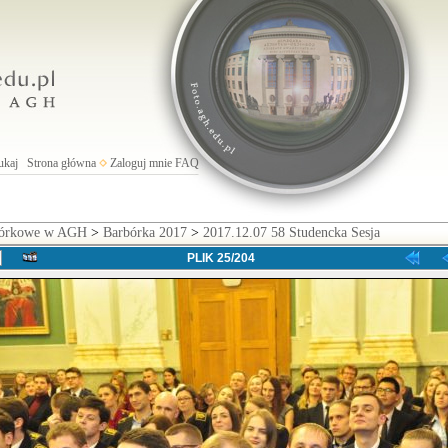
ukaj
Strona główna
Zaloguj mnie
FAQ
rbórkowe w AGH
>
Barbórka 2017
>
2017.12.07 58 Studencka Sesja
PLIK 25/204