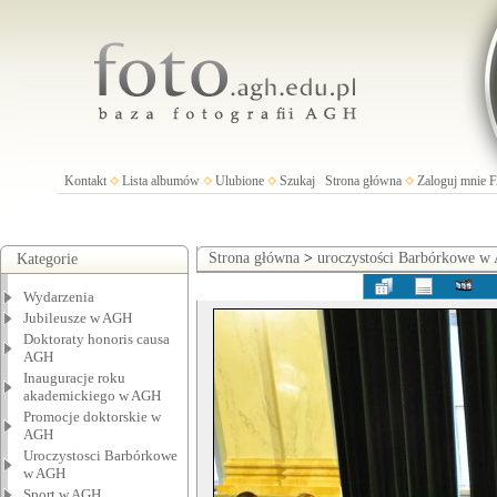
Kontakt
Lista albumów
Ulubione
Szukaj
Strona główna
Zaloguj mnie
Strona główna
>
uroczystości Barbórkowe 
Kategorie
Wydarzenia
Jubileusze w AGH
Doktoraty honoris causa
AGH
Inauguracje roku
akademickiego w AGH
Promocje doktorskie w
AGH
Uroczystosci Barbórkowe
w AGH
Sport w AGH