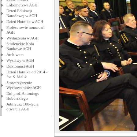
Lokomotywa AGH
Dzień Edukacji
Narodowej w AGH
Dzień Hutnika w AGH
Profesorowie honorowi
AGH
Wydarzenia w AGH
Studenckie Koła
Naukowe AGH
Archiwum
Wystawy w AGH
Doktoranci AGH
Dzień Hutnika od 2014 -
fot. S. Malik
Stowarzyszenie
Wychowanków AGH
Dni prof. Antoniego
Hoborskiego
Jubileusz 100-lecia
otwarcia AGH