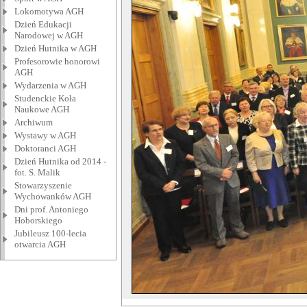
Lokomotywa AGH
Dzień Edukacji
Narodowej w AGH
Dzień Hutnika w AGH
Profesorowie honorowi
AGH
Wydarzenia w AGH
Studenckie Koła
Naukowe AGH
Archiwum
Wystawy w AGH
Doktoranci AGH
Dzień Hutnika od 2014 -
fot. S. Malik
Stowarzyszenie
Wychowanków AGH
Dni prof. Antoniego
Hoborskiego
Jubileusz 100-lecia
otwarcia AGH