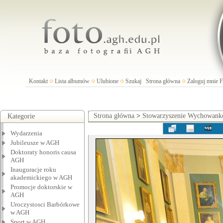
Kontakt
Lista albumów
Ulubione
Szukaj
Strona główna
Zaloguj mnie
Strona główna
>
Stowarzyszenie Wychowan
Kategorie
Wydarzenia
Jubileusze w AGH
Doktoraty honoris causa
AGH
Inauguracje roku
akademickiego w AGH
Promocje doktorskie w
AGH
Uroczystosci Barbórkowe
w AGH
Sport w AGH