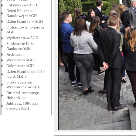
Lokomotywa AGH
Dzień Edukacji
Narodowej w AGH
Dzień Hutnika w AGH
Profesorowie honorowi
AGH
Wydarzenia w AGH
Studenckie Koła
Naukowe AGH
Archiwum
Wystawy w AGH
Doktoranci AGH
Dzień Hutnika od 2014 -
fot. S. Malik
Stowarzyszenie
Wychowanków AGH
Dni prof. Antoniego
Hoborskiego
Jubileusz 100-lecia
otwarcia AGH