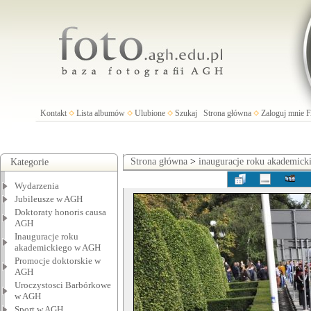
Kontakt
Lista albumów
Ulubione
Szukaj
Strona główna
Zaloguj mnie
Strona główna
>
inauguracje roku akademic
Kategorie
Wydarzenia
Jubileusze w AGH
Doktoraty honoris causa
AGH
Inauguracje roku
akademickiego w AGH
Promocje doktorskie w
AGH
Uroczystosci Barbórkowe
w AGH
Sport w AGH