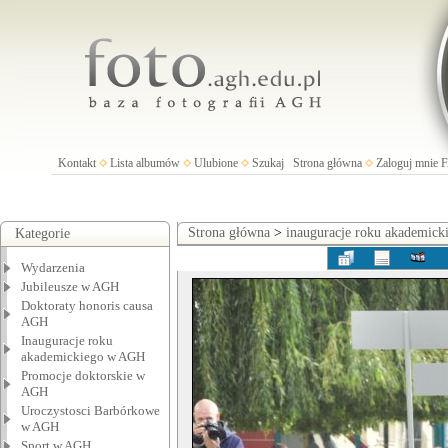
Kontakt
Lista albumów
Ulubione
Szukaj
Strona główna
Zaloguj mnie
Strona główna
>
inauguracje roku akademic
Kategorie
Wydarzenia
Jubileusze w AGH
Doktoraty honoris causa
AGH
Inauguracje roku
akademickiego w AGH
Promocje doktorskie w
AGH
Uroczystosci Barbórkowe
w AGH
Sport w AGH