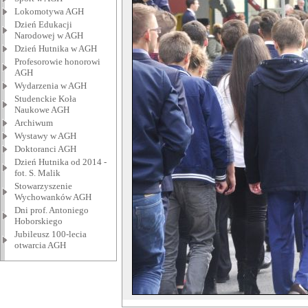
Lokomotywa AGH
Dzień Edukacji
Narodowej w AGH
Dzień Hutnika w AGH
Profesorowie honorowi
AGH
Wydarzenia w AGH
Studenckie Koła
Naukowe AGH
Archiwum
Wystawy w AGH
Doktoranci AGH
Dzień Hutnika od 2014 -
fot. S. Malik
Stowarzyszenie
Wychowanków AGH
Dni prof. Antoniego
Hoborskiego
Jubileusz 100-lecia
otwarcia AGH