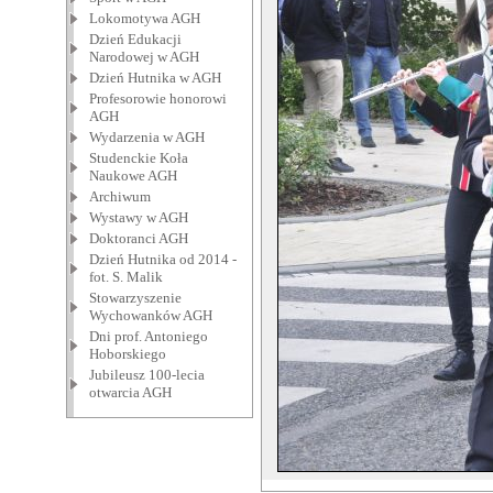
Lokomotywa AGH
Dzień Edukacji
Narodowej w AGH
Dzień Hutnika w AGH
Profesorowie honorowi
AGH
Wydarzenia w AGH
Studenckie Koła
Naukowe AGH
Archiwum
Wystawy w AGH
Doktoranci AGH
Dzień Hutnika od 2014 -
fot. S. Malik
Stowarzyszenie
Wychowanków AGH
Dni prof. Antoniego
Hoborskiego
Jubileusz 100-lecia
otwarcia AGH