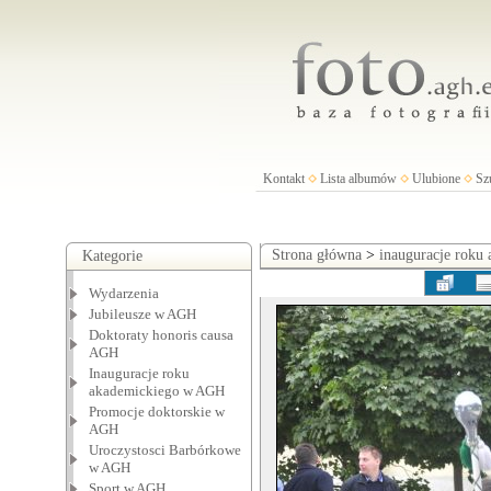
Kontakt
Lista albumów
Ulubione
Sz
Strona główna
>
inauguracje roku
Kategorie
Wydarzenia
Jubileusze w AGH
Doktoraty honoris causa
AGH
Inauguracje roku
akademickiego w AGH
Promocje doktorskie w
AGH
Uroczystosci Barbórkowe
w AGH
Sport w AGH