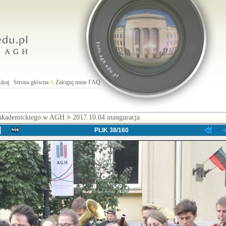
ukaj
Strona główna
Zaloguj mnie
FAQ
 akademickiego w AGH
>
2017.10.04 inauguracja
PLIK 38/160