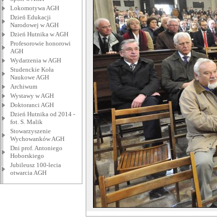
Lokomotywa AGH
Dzień Edukacji
Narodowej w AGH
Dzień Hutnika w AGH
Profesorowie honorowi
AGH
Wydarzenia w AGH
Studenckie Koła
Naukowe AGH
Archiwum
Wystawy w AGH
Doktoranci AGH
Dzień Hutnika od 2014 -
fot. S. Malik
Stowarzyszenie
Wychowanków AGH
Dni prof. Antoniego
Hoborskiego
Jubileusz 100-lecia
otwarcia AGH