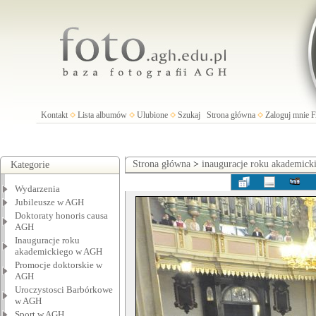
Kontakt
Lista albumów
Ulubione
Szukaj
Strona główna
Zaloguj mnie
Strona główna
>
inauguracje roku akademic
Kategorie
Wydarzenia
Jubileusze w AGH
Doktoraty honoris causa
AGH
Inauguracje roku
akademickiego w AGH
Promocje doktorskie w
AGH
Uroczystosci Barbórkowe
w AGH
Sport w AGH