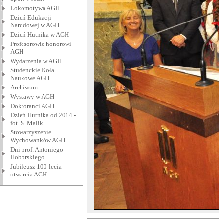
Lokomotywa AGH
Dzień Edukacji
Narodowej w AGH
Dzień Hutnika w AGH
Profesorowie honorowi
AGH
Wydarzenia w AGH
Studenckie Koła
Naukowe AGH
Archiwum
Wystawy w AGH
Doktoranci AGH
Dzień Hutnika od 2014 -
fot. S. Malik
Stowarzyszenie
Wychowanków AGH
Dni prof. Antoniego
Hoborskiego
Jubileusz 100-lecia
otwarcia AGH