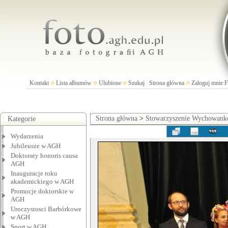
Kontakt
Lista albumów
Ulubione
Szukaj
Strona główna
Zaloguj mnie
Strona główna
>
Stowarzyszenie Wychowan
Kategorie
Wydarzenia
Jubileusze w AGH
Doktoraty honoris causa
AGH
Inauguracje roku
akademickiego w AGH
Promocje doktorskie w
AGH
Uroczystosci Barbórkowe
w AGH
Sport w AGH