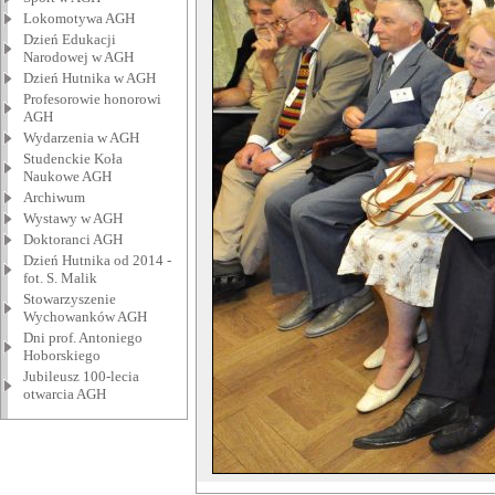
Lokomotywa AGH
Dzień Edukacji
Narodowej w AGH
Dzień Hutnika w AGH
Profesorowie honorowi
AGH
Wydarzenia w AGH
Studenckie Koła
Naukowe AGH
Archiwum
Wystawy w AGH
Doktoranci AGH
Dzień Hutnika od 2014 -
fot. S. Malik
Stowarzyszenie
Wychowanków AGH
Dni prof. Antoniego
Hoborskiego
Jubileusz 100-lecia
otwarcia AGH