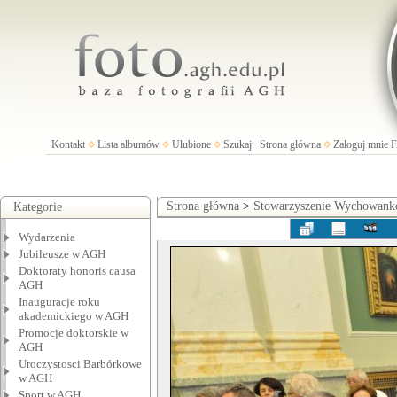
Kontakt
Lista albumów
Ulubione
Szukaj
Strona główna
Zaloguj mnie
Strona główna
>
Stowarzyszenie Wychowan
Kategorie
Wydarzenia
Jubileusze w AGH
Doktoraty honoris causa
AGH
Inauguracje roku
akademickiego w AGH
Promocje doktorskie w
AGH
Uroczystosci Barbórkowe
w AGH
Sport w AGH