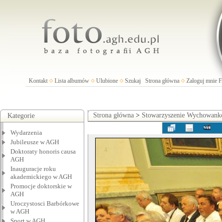
Kontakt
Lista albumów
Ulubione
Szukaj
Strona główna
Zaloguj mnie
Strona główna
>
Stowarzyszenie Wychowan
Kategorie
Wydarzenia
Jubileusze w AGH
Doktoraty honoris causa
AGH
Inauguracje roku
akademickiego w AGH
Promocje doktorskie w
AGH
Uroczystosci Barbórkowe
w AGH
Sport w AGH