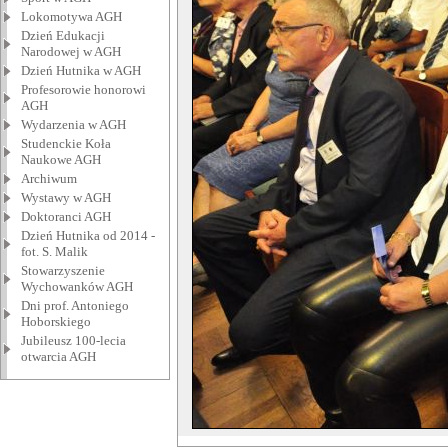
Lokomotywa AGH
Dzień Edukacji
Narodowej w AGH
Dzień Hutnika w AGH
Profesorowie honorowi
AGH
Wydarzenia w AGH
Studenckie Koła
Naukowe AGH
Archiwum
Wystawy w AGH
Doktoranci AGH
Dzień Hutnika od 2014 -
fot. S. Malik
Stowarzyszenie
Wychowanków AGH
Dni prof. Antoniego
Hoborskiego
Jubileusz 100-lecia
otwarcia AGH