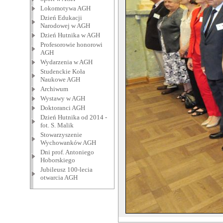
Lokomotywa AGH
Dzień Edukacji
Narodowej w AGH
Dzień Hutnika w AGH
Profesorowie honorowi
AGH
Wydarzenia w AGH
Studenckie Koła
Naukowe AGH
Archiwum
Wystawy w AGH
Doktoranci AGH
Dzień Hutnika od 2014 -
fot. S. Malik
Stowarzyszenie
Wychowanków AGH
Dni prof. Antoniego
Hoborskiego
Jubileusz 100-lecia
otwarcia AGH