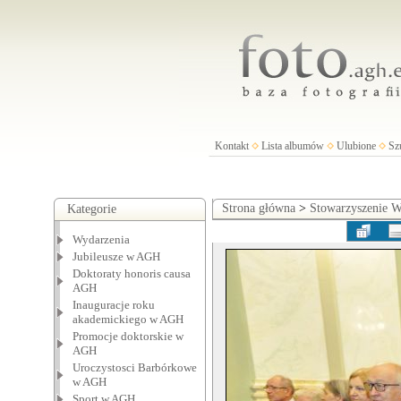
Kontakt
Lista albumów
Ulubione
Sz
Strona główna
>
Stowarzyszenie
Kategorie
Wydarzenia
Jubileusze w AGH
Doktoraty honoris causa
AGH
Inauguracje roku
akademickiego w AGH
Promocje doktorskie w
AGH
Uroczystosci Barbórkowe
w AGH
Sport w AGH