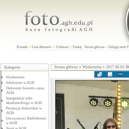
Kontakt
Lista albumów
Ulubione
Szukaj
Strona główna
Zaloguj mnie
Strona główna
>
Wydarzenia
>
2017.06.01 B
Kategorie
Wydarzenia
Jubileusze w AGH
Doktoraty honoris causa
AGH
Inauguracje roku
akademickiego w AGH
Promocje doktorskie w
AGH
Uroczystosci Barbórkowe
w AGH
Sport w AGH