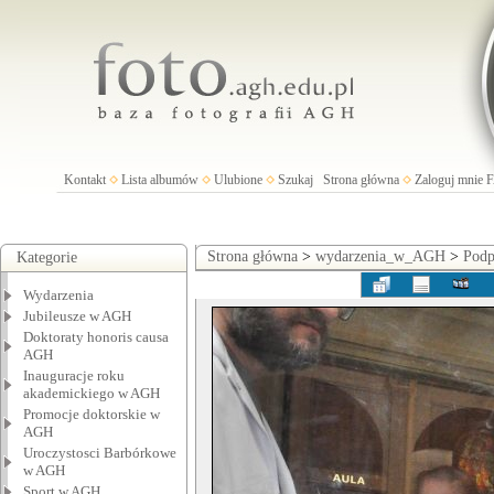
Kontakt
Lista albumów
Ulubione
Szukaj
Strona główna
Zaloguj mnie
Strona główna
>
wydarzenia_w_AGH
>
Podp
Kategorie
Wydarzenia
Jubileusze w AGH
Doktoraty honoris causa
AGH
Inauguracje roku
akademickiego w AGH
Promocje doktorskie w
AGH
Uroczystosci Barbórkowe
w AGH
Sport w AGH