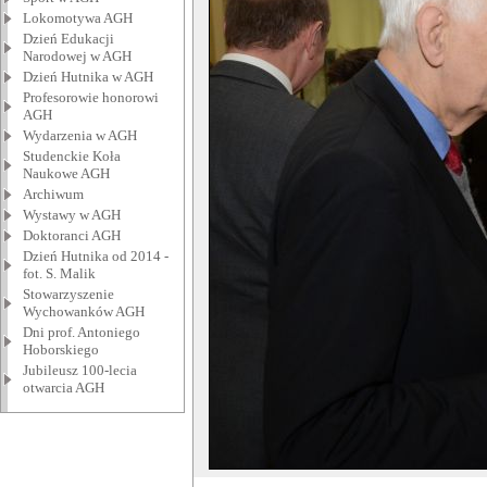
Lokomotywa AGH
Dzień Edukacji
Narodowej w AGH
Dzień Hutnika w AGH
Profesorowie honorowi
AGH
Wydarzenia w AGH
Studenckie Koła
Naukowe AGH
Archiwum
Wystawy w AGH
Doktoranci AGH
Dzień Hutnika od 2014 -
fot. S. Malik
Stowarzyszenie
Wychowanków AGH
Dni prof. Antoniego
Hoborskiego
Jubileusz 100-lecia
otwarcia AGH