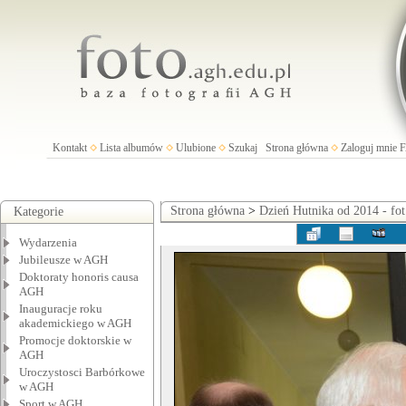
Kontakt
Lista albumów
Ulubione
Szukaj
Strona główna
Zaloguj mnie
Strona główna
>
Dzień Hutnika od 2014 - fo
Kategorie
Wydarzenia
Jubileusze w AGH
Doktoraty honoris causa
AGH
Inauguracje roku
akademickiego w AGH
Promocje doktorskie w
AGH
Uroczystosci Barbórkowe
w AGH
Sport w AGH