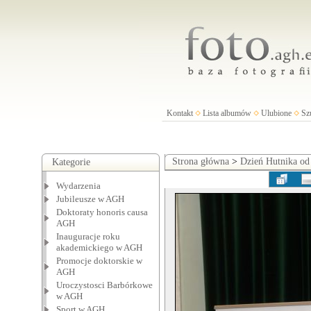
Kontakt
Lista albumów
Ulubione
Sz
Strona główna
>
Dzień Hutnika od
Kategorie
Wydarzenia
Jubileusze w AGH
Doktoraty honoris causa
AGH
Inauguracje roku
akademickiego w AGH
Promocje doktorskie w
AGH
Uroczystosci Barbórkowe
w AGH
Sport w AGH