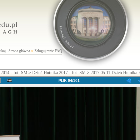
ukaj
Strona główna
Zaloguj mnie
FAQ
 2014 - fot. SM
>
Dzień Hutnika 2017 - fot. SM
>
2017.05.11 Dzień Hutnika 
PLIK 64/101