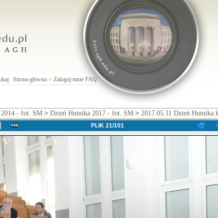
ukaj
Strona główna
Zaloguj mnie
FAQ
 2014 - fot. SM
>
Dzień Hutnika 2017 - fot. SM
>
2017.05.11 Dzień Hutnika 
PLIK 21/101