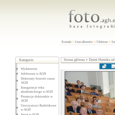
Kontakt
Lista albumów
Ulubione
Sz
Strona główna
>
Dzień Hutnika od
Kategorie
Wydarzenia
Jubileusze w AGH
Doktoraty honoris causa
AGH
Inauguracje roku
akademickiego w AGH
Promocje doktorskie w
AGH
Uroczystosci Barbórkowe
w AGH
Sport w AGH