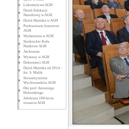
Lokomotywa AGH
Dzień Edukacji
Narodowej w AGH
Dzień Hutnika w AGH
Profesorowie honorowi
AGH
Wydarzenia w AGH
Studenckie Koła
Naukowe AGH
Archiwum
Wystawy w AGH
Doktoranci AGH
Dzień Hutnika od 2014 -
fot. S. Malik
Stowarzyszenie
Wychowanków AGH
Dni prof. Antoniego
Hoborskiego
Jubileusz 100-lecia
otwarcia AGH