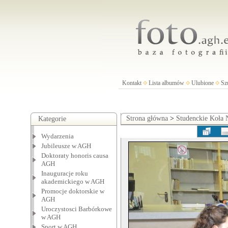
Kontakt
Lista albumów
Ulubione
Sz
Strona główna
>
Studenckie Koła
Kategorie
Wydarzenia
Jubileusze w AGH
Doktoraty honoris causa
AGH
Inauguracje roku
akademickiego w AGH
Promocje doktorskie w
AGH
Uroczystosci Barbórkowe
w AGH
Sport w AGH