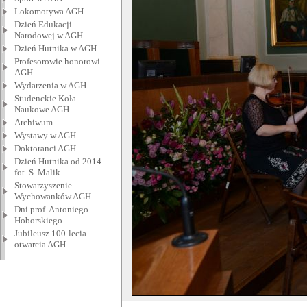
Lokomotywa AGH
Dzień Edukacji
Narodowej w AGH
Dzień Hutnika w AGH
Profesorowie honorowi
AGH
Wydarzenia w AGH
Studenckie Koła
Naukowe AGH
Archiwum
Wystawy w AGH
Doktoranci AGH
Dzień Hutnika od 2014 -
fot. S. Malik
Stowarzyszenie
Wychowanków AGH
Dni prof. Antoniego
Hoborskiego
Jubileusz 100-lecia
otwarcia AGH