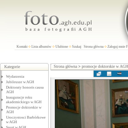
Kontakt
Lista albumów
Ulubione
Szukaj
Strona główna
Zaloguj mnie
Strona główna
>
promocje doktorskie w AG
Kategorie
Wydarzenia
Jubileusze w AGH
Doktoraty honoris causa
AGH
Inauguracje roku
akademickiego w AGH
Promocje doktorskie w
AGH
Uroczystosci Barbórkowe
w AGH
Sport w AGH