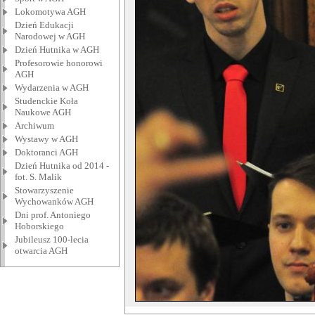
Lokomotywa AGH
Dzień Edukacji
Narodowej w AGH
Dzień Hutnika w AGH
Profesorowie honorowi
AGH
Wydarzenia w AGH
Studenckie Koła
Naukowe AGH
Archiwum
Wystawy w AGH
Doktoranci AGH
Dzień Hutnika od 2014 -
fot. S. Malik
Stowarzyszenie
Wychowanków AGH
Dni prof. Antoniego
Hoborskiego
Jubileusz 100-lecia
otwarcia AGH