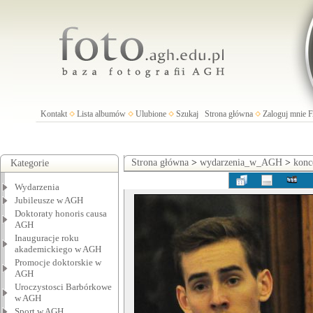
Kontakt
Lista albumów
Ulubione
Szukaj
Strona główna
Zaloguj mnie
Strona główna
>
wydarzenia_w_AGH
>
konc
Kategorie
Wydarzenia
Jubileusze w AGH
Doktoraty honoris causa
AGH
Inauguracje roku
akademickiego w AGH
Promocje doktorskie w
AGH
Uroczystosci Barbórkowe
w AGH
Sport w AGH