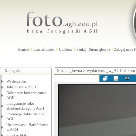
Kontakt
Lista albumów
Ulubione
Szukaj
Strona główna
Zaloguj mnie
Strona główna
>
wydarzenia_w_AGH
>
konc
Kategorie
Wydarzenia
Jubileusze w AGH
Doktoraty honoris causa
AGH
Inauguracje roku
akademickiego w AGH
Promocje doktorskie w
AGH
Uroczystosci Barbórkowe
w AGH
Sport w AGH