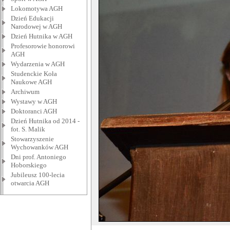
Lokomotywa AGH
Dzień Edukacji
Narodowej w AGH
Dzień Hutnika w AGH
Profesorowie honorowi
AGH
Wydarzenia w AGH
Studenckie Koła
Naukowe AGH
Archiwum
Wystawy w AGH
Doktoranci AGH
Dzień Hutnika od 2014 -
fot. S. Malik
Stowarzyszenie
Wychowanków AGH
Dni prof. Antoniego
Hoborskiego
Jubileusz 100-lecia
otwarcia AGH