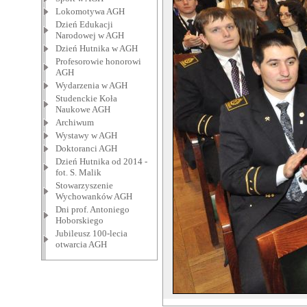
Lokomotywa AGH
Dzień Edukacji
Narodowej w AGH
Dzień Hutnika w AGH
Profesorowie honorowi
AGH
Wydarzenia w AGH
Studenckie Koła
Naukowe AGH
Archiwum
Wystawy w AGH
Doktoranci AGH
Dzień Hutnika od 2014 -
fot. S. Malik
Stowarzyszenie
Wychowanków AGH
Dni prof. Antoniego
Hoborskiego
Jubileusz 100-lecia
otwarcia AGH