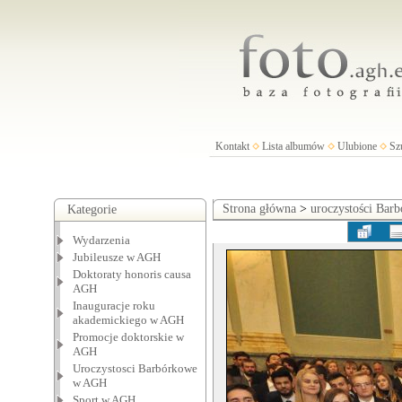
Kontakt
Lista albumów
Ulubione
Sz
Strona główna
>
uroczystości Ba
Kategorie
Wydarzenia
Jubileusze w AGH
Doktoraty honoris causa
AGH
Inauguracje roku
akademickiego w AGH
Promocje doktorskie w
AGH
Uroczystosci Barbórkowe
w AGH
Sport w AGH