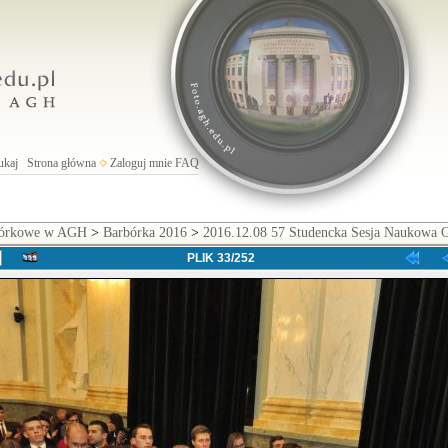
ukaj
Strona główna
Zaloguj mnie
FAQ
rbórkowe w AGH
>
Barbórka 2016
>
2016.12.08 57 Studencka Sesja Naukowa 
PLIK 33/252