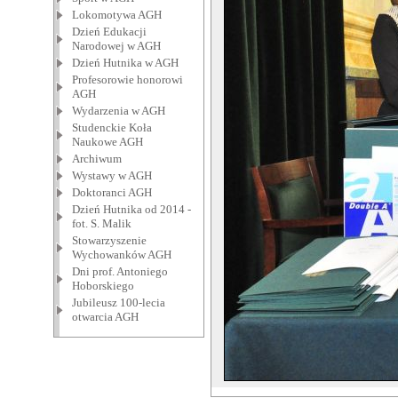
Lokomotywa AGH
Dzień Edukacji
Narodowej w AGH
Dzień Hutnika w AGH
Profesorowie honorowi
AGH
Wydarzenia w AGH
Studenckie Koła
Naukowe AGH
Archiwum
Wystawy w AGH
Doktoranci AGH
Dzień Hutnika od 2014 -
fot. S. Malik
Stowarzyszenie
Wychowanków AGH
Dni prof. Antoniego
Hoborskiego
Jubileusz 100-lecia
otwarcia AGH