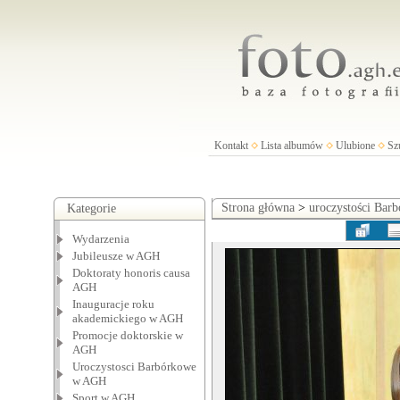
Kontakt
Lista albumów
Ulubione
Sz
Strona główna
>
uroczystości Ba
Kategorie
Wydarzenia
Jubileusze w AGH
Doktoraty honoris causa
AGH
Inauguracje roku
akademickiego w AGH
Promocje doktorskie w
AGH
Uroczystosci Barbórkowe
w AGH
Sport w AGH