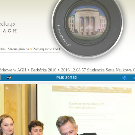
ukaj
Strona główna
Zaloguj mnie
FAQ
rbórkowe w AGH
>
Barbórka 2016
>
2016.12.08 57 Studencka Sesja Naukowa 
PLIK 30/252