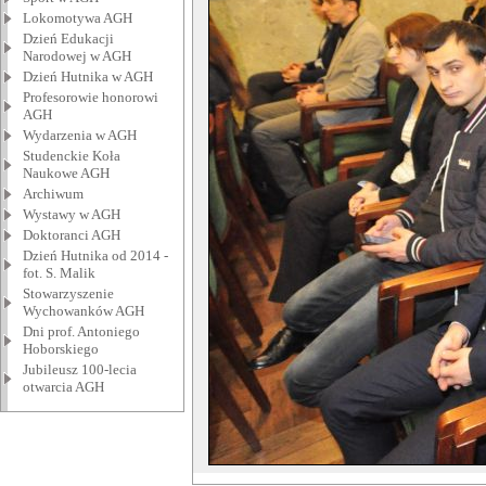
Lokomotywa AGH
Dzień Edukacji
Narodowej w AGH
Dzień Hutnika w AGH
Profesorowie honorowi
AGH
Wydarzenia w AGH
Studenckie Koła
Naukowe AGH
Archiwum
Wystawy w AGH
Doktoranci AGH
Dzień Hutnika od 2014 -
fot. S. Malik
Stowarzyszenie
Wychowanków AGH
Dni prof. Antoniego
Hoborskiego
Jubileusz 100-lecia
otwarcia AGH