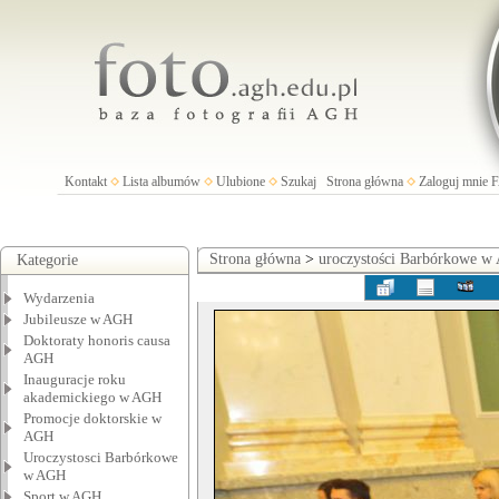
Kontakt
Lista albumów
Ulubione
Szukaj
Strona główna
Zaloguj mnie
Strona główna
>
uroczystości Barbórkowe 
Kategorie
Wydarzenia
Jubileusze w AGH
Doktoraty honoris causa
AGH
Inauguracje roku
akademickiego w AGH
Promocje doktorskie w
AGH
Uroczystosci Barbórkowe
w AGH
Sport w AGH