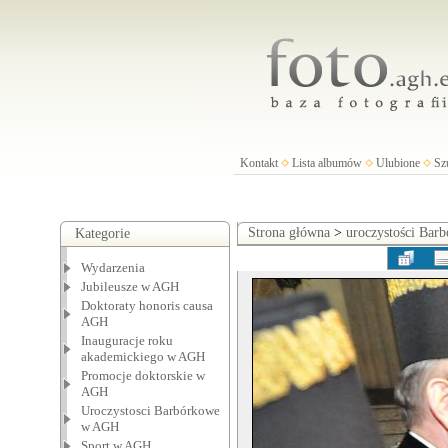
Kontakt
Lista albumów
Ulubione
Sz
Strona główna
>
uroczystości Ba
Kategorie
Wydarzenia
Jubileusze w AGH
Doktoraty honoris causa
AGH
Inauguracje roku
akademickiego w AGH
Promocje doktorskie w
AGH
Uroczystosci Barbórkowe
w AGH
Sport w AGH