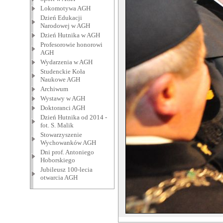
Lokomotywa AGH
Dzień Edukacji
Narodowej w AGH
Dzień Hutnika w AGH
Profesorowie honorowi
AGH
Wydarzenia w AGH
Studenckie Koła
Naukowe AGH
Archiwum
Wystawy w AGH
Doktoranci AGH
Dzień Hutnika od 2014 -
fot. S. Malik
Stowarzyszenie
Wychowanków AGH
Dni prof. Antoniego
Hoborskiego
Jubileusz 100-lecia
otwarcia AGH