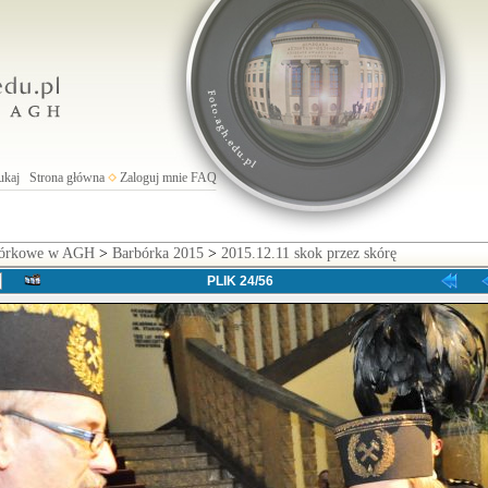
ukaj
Strona główna
Zaloguj mnie
FAQ
rbórkowe w AGH
>
Barbórka 2015
>
2015.12.11 skok przez skórę
PLIK 24/56