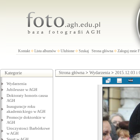
Kontakt
Lista albumów
Ulubione
Szukaj
Strona główna
Zaloguj mnie
Strona główna
>
Wydarzenia
>
2015.12.03 i
Kategorie
Wydarzenia
Jubileusze w AGH
Doktoraty honoris causa
AGH
Inauguracje roku
akademickiego w AGH
Promocje doktorskie w
AGH
Uroczystosci Barbórkowe
w AGH
Sport w AGH