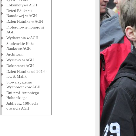
Lokomotywa AGH
Dzień Edukacji
Narodowej w AGH
Dzień Hutnika w AGH
Profesorowie honorowi
AGH
Wydarzenia w AGH
Studenckie Koła
Naukowe AGH
Archiwum
Wystawy w AGH
Doktoranci AGH
Dzień Hutnika od 2014 -
fot. S. Malik
Stowarzyszenie
Wychowanków AGH
Dni prof. Antoniego
Hoborskiego
Jubileusz 100-lecia
otwarcia AGH