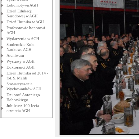
Lokomotywa AGH
Dzień Edukacji
Narodowej w AGH
Dzień Hutnika w AGH
Profesorowie honorowi
AGH
Wydarzenia w AGH
Studenckie Koła
Naukowe AGH
Archiwum
Wystawy w AGH
Doktoranci AGH
Dzień Hutnika od 2014 -
fot. S. Malik
Stowarzyszenie
Wychowanków AGH
Dni prof. Antoniego
Hoborskiego
Jubileusz 100-lecia
otwarcia AGH