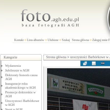
Kontakt
Lista albumów
Ulubione
Szukaj
Strona główna
Zaloguj mnie
Strona główna
>
uroczystości Barbórkowe 
Kategorie
Wydarzenia
Jubileusze w AGH
Doktoraty honoris causa
AGH
Inauguracje roku
akademickiego w AGH
Promocje doktorskie w
AGH
Uroczystosci Barbórkowe
w AGH
Sport w AGH