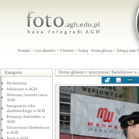
Kontakt
Lista albumów
Ulubione
Szukaj
Strona główna
Zaloguj mnie
Strona główna
>
uroczystości Barbórkowe 
Kategorie
Wydarzenia
Jubileusze w AGH
Doktoraty honoris causa
AGH
Inauguracje roku
akademickiego w AGH
Promocje doktorskie w
AGH
Uroczystosci Barbórkowe
w AGH
Sport w AGH