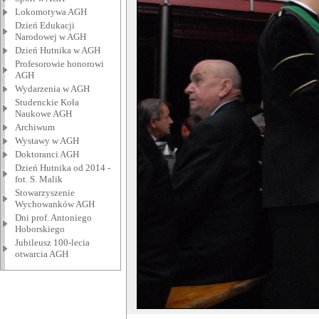
Lokomotywa AGH
Dzień Edukacji
Narodowej w AGH
Dzień Hutnika w AGH
Profesorowie honorowi
AGH
Wydarzenia w AGH
Studenckie Koła
Naukowe AGH
Archiwum
Wystawy w AGH
Doktoranci AGH
Dzień Hutnika od 2014 -
fot. S. Malik
Stowarzyszenie
Wychowanków AGH
Dni prof. Antoniego
Hoborskiego
Jubileusz 100-lecia
otwarcia AGH