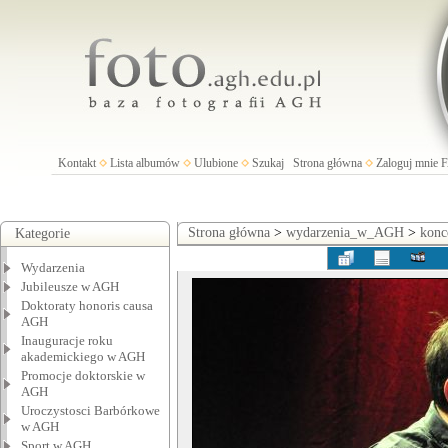
Kontakt
Lista albumów
Ulubione
Szukaj
Strona główna
Zaloguj mnie
Strona główna
>
wydarzenia_w_AGH
>
konc
Kategorie
Wydarzenia
Jubileusze w AGH
Doktoraty honoris causa
AGH
Inauguracje roku
akademickiego w AGH
Promocje doktorskie w
AGH
Uroczystosci Barbórkowe
w AGH
Sport w AGH