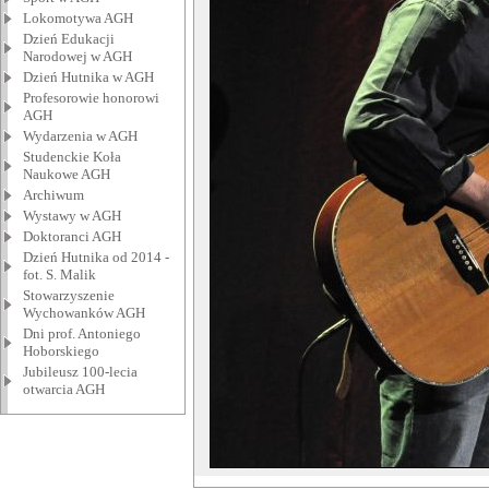
Lokomotywa AGH
Dzień Edukacji
Narodowej w AGH
Dzień Hutnika w AGH
Profesorowie honorowi
AGH
Wydarzenia w AGH
Studenckie Koła
Naukowe AGH
Archiwum
Wystawy w AGH
Doktoranci AGH
Dzień Hutnika od 2014 -
fot. S. Malik
Stowarzyszenie
Wychowanków AGH
Dni prof. Antoniego
Hoborskiego
Jubileusz 100-lecia
otwarcia AGH