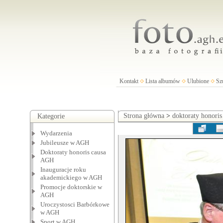
Kontakt
Lista albumów
Ulubione
Sz
Strona główna
>
doktoraty honori
Kategorie
Wydarzenia
Jubileusze w AGH
Doktoraty honoris causa
AGH
Inauguracje roku
akademickiego w AGH
Promocje doktorskie w
AGH
Uroczystosci Barbórkowe
w AGH
Sport w AGH