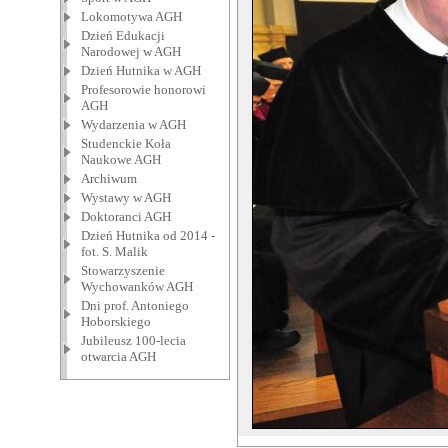
Lokomotywa AGH
Dzień Edukacji
Narodowej w AGH
Dzień Hutnika w AGH
Profesorowie honorowi
AGH
Wydarzenia w AGH
Studenckie Koła
Naukowe AGH
Archiwum
Wystawy w AGH
Doktoranci AGH
Dzień Hutnika od 2014 -
fot. S. Malik
Stowarzyszenie
Wychowanków AGH
Dni prof. Antoniego
Hoborskiego
Jubileusz 100-lecia
otwarcia AGH