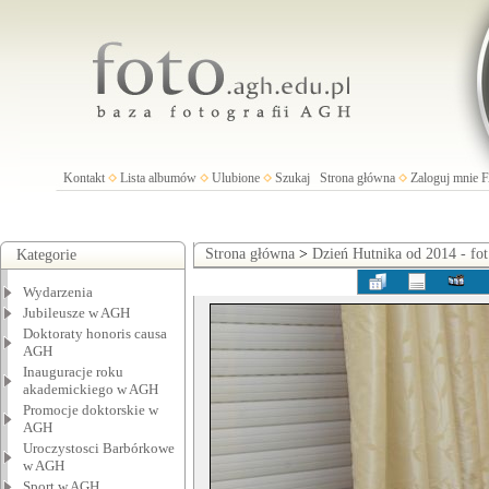
Kontakt
Lista albumów
Ulubione
Szukaj
Strona główna
Zaloguj mnie
Strona główna
>
Dzień Hutnika od 2014 - fo
Kategorie
Wydarzenia
Jubileusze w AGH
Doktoraty honoris causa
AGH
Inauguracje roku
akademickiego w AGH
Promocje doktorskie w
AGH
Uroczystosci Barbórkowe
w AGH
Sport w AGH