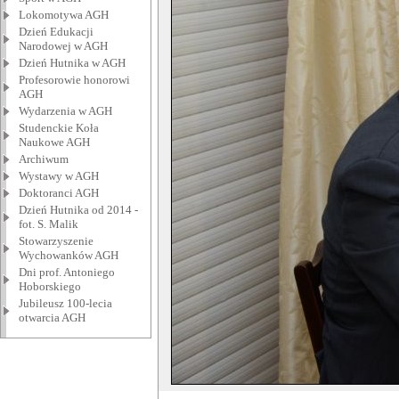
Lokomotywa AGH
Dzień Edukacji
Narodowej w AGH
Dzień Hutnika w AGH
Profesorowie honorowi
AGH
Wydarzenia w AGH
Studenckie Koła
Naukowe AGH
Archiwum
Wystawy w AGH
Doktoranci AGH
Dzień Hutnika od 2014 -
fot. S. Malik
Stowarzyszenie
Wychowanków AGH
Dni prof. Antoniego
Hoborskiego
Jubileusz 100-lecia
otwarcia AGH