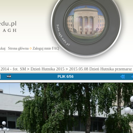
ukaj
Strona główna
Zaloguj mnie
FAQ
 2014 - fot. SM
>
Dzień Hutnika 2015
>
2015.05.08 Dzień Hutnika przemarsz
PLIK 6/56