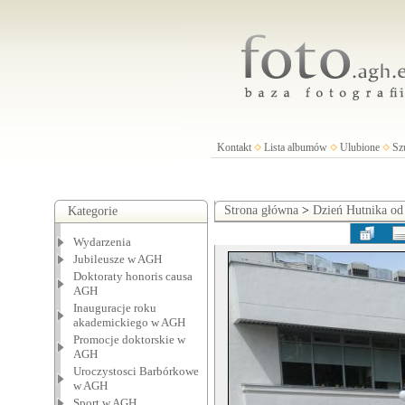
Kontakt
Lista albumów
Ulubione
Sz
Strona główna
>
Dzień Hutnika od
Kategorie
Wydarzenia
Jubileusze w AGH
Doktoraty honoris causa
AGH
Inauguracje roku
akademickiego w AGH
Promocje doktorskie w
AGH
Uroczystosci Barbórkowe
w AGH
Sport w AGH