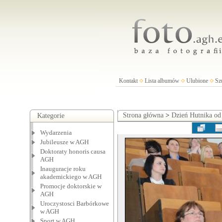
Kontakt
Lista albumów
Ulubione
Sz
Strona główna
>
Dzień Hutnika od
Kategorie
Wydarzenia
Jubileusze w AGH
Doktoraty honoris causa
AGH
Inauguracje roku
akademickiego w AGH
Promocje doktorskie w
AGH
Uroczystosci Barbórkowe
w AGH
Sport w AGH