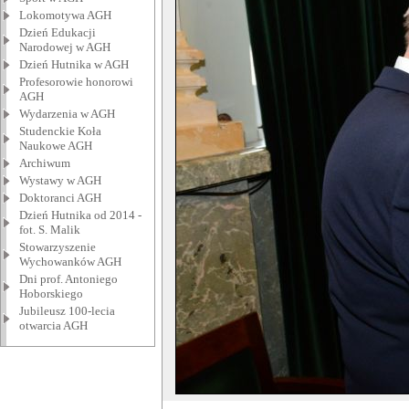
Lokomotywa AGH
Dzień Edukacji
Narodowej w AGH
Dzień Hutnika w AGH
Profesorowie honorowi
AGH
Wydarzenia w AGH
Studenckie Koła
Naukowe AGH
Archiwum
Wystawy w AGH
Doktoranci AGH
Dzień Hutnika od 2014 -
fot. S. Malik
Stowarzyszenie
Wychowanków AGH
Dni prof. Antoniego
Hoborskiego
Jubileusz 100-lecia
otwarcia AGH