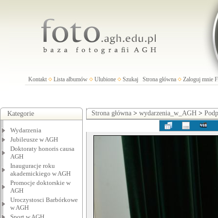
Kontakt
Lista albumów
Ulubione
Szukaj
Strona główna
Zaloguj mnie
Strona główna
>
wydarzenia_w_AGH
>
Podp
Kategorie
Wydarzenia
Jubileusze w AGH
Doktoraty honoris causa
AGH
Inauguracje roku
akademickiego w AGH
Promocje doktorskie w
AGH
Uroczystosci Barbórkowe
w AGH
Sport w AGH