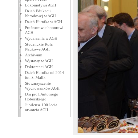
Lokomotywa AGH
Dzień Edukacji
Narodowej w AGH
Dzień Hutnika w AGH
Profesorowie honorowi
AGH
Wydarzenia w AGH
Studenckie Koła
Naukowe AGH
Archiwum
Wystawy w AGH
Doktoranci AGH
Dzień Hutnika od 2014 -
fot. S. Malik
Stowarzyszenie
Wychowanków AGH
Dni prof. Antoniego
Hoborskiego
Jubileusz 100-lecia
otwarcia AGH