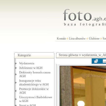
Kontakt
Lista albumów
Ulubione
Sz
Strona główna
>
wydarzenia_w_
Kategorie
Wydarzenia
Jubileusze w AGH
Doktoraty honoris causa
AGH
Inauguracje roku
akademickiego w AGH
Promocje doktorskie w
AGH
Uroczystosci Barbórkowe
w AGH
Sport w AGH