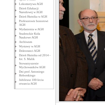
Lokomotywa AGH
Dzień Edukacji
Narodowej w AGH
Dzień Hutnika w AGH
Profesorowie honorowi
AGH
Wydarzenia w AGH
Studenckie Koła
Naukowe AGH
Archiwum
Wystawy w AGH
Doktoranci AGH
Dzień Hutnika od 2014 -
fot. S. Malik
Stowarzyszenie
Wychowanków AGH
Dni prof. Antoniego
Hoborskiego
Jubileusz 100-lecia
otwarcia AGH