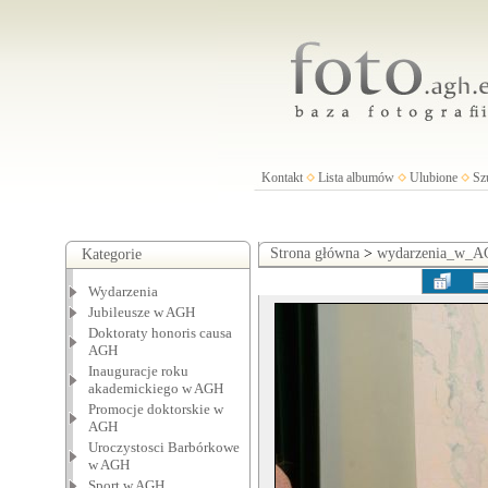
Kontakt
Lista albumów
Ulubione
Sz
Strona główna
>
wydarzenia_w_
Kategorie
Wydarzenia
Jubileusze w AGH
Doktoraty honoris causa
AGH
Inauguracje roku
akademickiego w AGH
Promocje doktorskie w
AGH
Uroczystosci Barbórkowe
w AGH
Sport w AGH