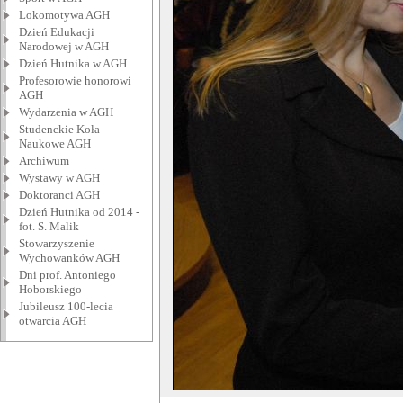
Lokomotywa AGH
Dzień Edukacji
Narodowej w AGH
Dzień Hutnika w AGH
Profesorowie honorowi
AGH
Wydarzenia w AGH
Studenckie Koła
Naukowe AGH
Archiwum
Wystawy w AGH
Doktoranci AGH
Dzień Hutnika od 2014 -
fot. S. Malik
Stowarzyszenie
Wychowanków AGH
Dni prof. Antoniego
Hoborskiego
Jubileusz 100-lecia
otwarcia AGH