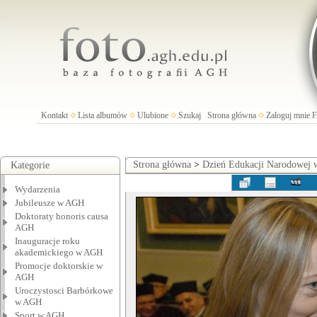
Kontakt
Lista albumów
Ulubione
Szukaj
Strona główna
Zaloguj mnie
Strona główna
>
Dzień Edukacji Narodowej
Kategorie
Wydarzenia
Jubileusze w AGH
Doktoraty honoris causa
AGH
Inauguracje roku
akademickiego w AGH
Promocje doktorskie w
AGH
Uroczystosci Barbórkowe
w AGH
Sport w AGH