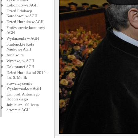
Lokomotywa AGH
Dzień Edukacji
Narodowej w AGH
Dzień Hutnika w AGH
Profesorowie honorowi
AGH
Wydarzenia w AGH
Studenckie Koła
Naukowe AGH
Archiwum
Wystawy w AGH
Doktoranci AGH
Dzień Hutnika od 2014 -
fot. S. Malik
Stowarzyszenie
Wychowanków AGH
Dni prof. Antoniego
Hoborskiego
Jubileusz 100-lecia
otwarcia AGH