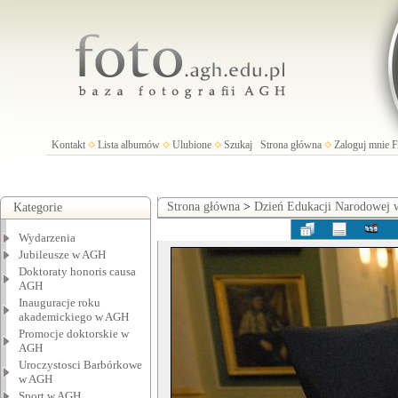
Kontakt
Lista albumów
Ulubione
Szukaj
Strona główna
Zaloguj mnie
Strona główna
>
Dzień Edukacji Narodowej
Kategorie
Wydarzenia
Jubileusze w AGH
Doktoraty honoris causa
AGH
Inauguracje roku
akademickiego w AGH
Promocje doktorskie w
AGH
Uroczystosci Barbórkowe
w AGH
Sport w AGH