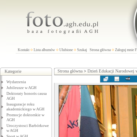
Kontakt
Lista albumów
Ulubione
Szukaj
Strona główna
Zaloguj mnie
Strona główna
>
Dzień Edukacji Narodowej
Kategorie
Wydarzenia
Jubileusze w AGH
Doktoraty honoris causa
AGH
Inauguracje roku
akademickiego w AGH
Promocje doktorskie w
AGH
Uroczystosci Barbórkowe
w AGH
Sport w AGH