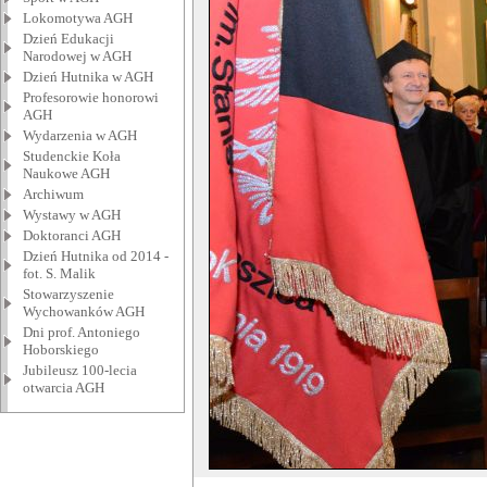
Lokomotywa AGH
Dzień Edukacji
Narodowej w AGH
Dzień Hutnika w AGH
Profesorowie honorowi
AGH
Wydarzenia w AGH
Studenckie Koła
Naukowe AGH
Archiwum
Wystawy w AGH
Doktoranci AGH
Dzień Hutnika od 2014 -
fot. S. Malik
Stowarzyszenie
Wychowanków AGH
Dni prof. Antoniego
Hoborskiego
Jubileusz 100-lecia
otwarcia AGH