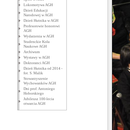
Lokomotywa AGH
Dzień Edukacji
Narodowej w AGH
Dzień Hutnika w AGH
Profesorowie honorowi
AGH
Wydarzenia w AGH
Studenckie Koła
Naukowe AGH
Archiwum
Wystawy w AGH
Doktoranci AGH
Dzień Hutnika od 2014 -
fot. S. Malik
Stowarzyszenie
Wychowanków AGH
Dni prof. Antoniego
Hoborskiego
Jubileusz 100-lecia
otwarcia AGH