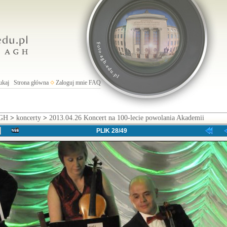
ukaj
Strona główna
Zaloguj mnie
FAQ
AGH
>
koncerty
>
2013.04.26 Koncert na 100-lecie powolania Akademii
PLIK 28/49