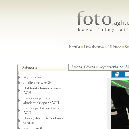
Kontakt
Lista albumów
Ulubione
Sz
Strona główna
>
wydarzenia_w_
Kategorie
Wydarzenia
Jubileusze w AGH
Doktoraty honoris causa
AGH
Inauguracje roku
akademickiego w AGH
Promocje doktorskie w
AGH
Uroczystosci Barbórkowe
w AGH
Sport w AGH