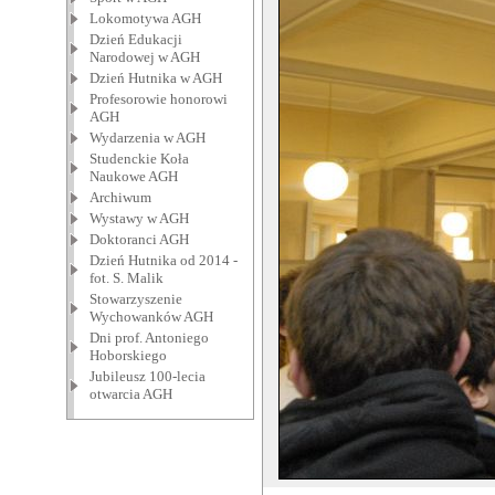
Lokomotywa AGH
Dzień Edukacji
Narodowej w AGH
Dzień Hutnika w AGH
Profesorowie honorowi
AGH
Wydarzenia w AGH
Studenckie Koła
Naukowe AGH
Archiwum
Wystawy w AGH
Doktoranci AGH
Dzień Hutnika od 2014 -
fot. S. Malik
Stowarzyszenie
Wychowanków AGH
Dni prof. Antoniego
Hoborskiego
Jubileusz 100-lecia
otwarcia AGH