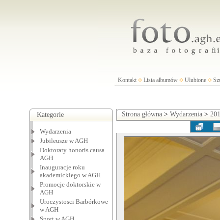
Kontakt
Lista albumów
Ulubione
Sz
Strona główna
>
Wydarzenia
>
201
Kategorie
Wydarzenia
Jubileusze w AGH
Doktoraty honoris causa
AGH
Inauguracje roku
akademickiego w AGH
Promocje doktorskie w
AGH
Uroczystosci Barbórkowe
w AGH
Sport w AGH