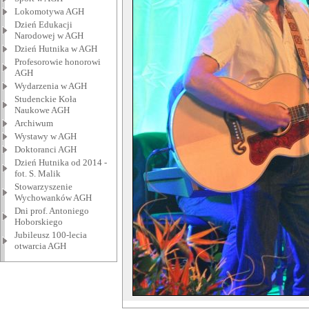
Lokomotywa AGH
Dzień Edukacji
Narodowej w AGH
Dzień Hutnika w AGH
Profesorowie honorowi
AGH
Wydarzenia w AGH
Studenckie Koła
Naukowe AGH
Archiwum
Wystawy w AGH
Doktoranci AGH
Dzień Hutnika od 2014 -
fot. S. Malik
Stowarzyszenie
Wychowanków AGH
Dni prof. Antoniego
Hoborskiego
Jubileusz 100-lecia
otwarcia AGH