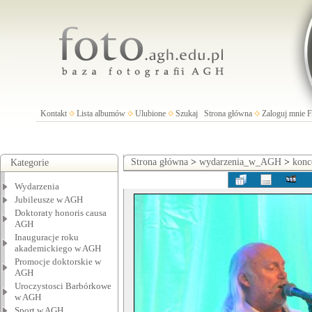
Kontakt
Lista albumów
Ulubione
Szukaj
Strona główna
Zaloguj mnie
Strona główna
>
wydarzenia_w_AGH
>
konc
Kategorie
Wydarzenia
Jubileusze w AGH
Doktoraty honoris causa
AGH
Inauguracje roku
akademickiego w AGH
Promocje doktorskie w
AGH
Uroczystosci Barbórkowe
w AGH
Sport w AGH