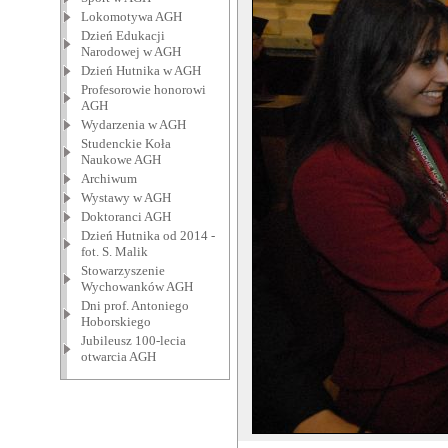
Lokomotywa AGH
Dzień Edukacji
Narodowej w AGH
Dzień Hutnika w AGH
Profesorowie honorowi
AGH
Wydarzenia w AGH
Studenckie Koła
Naukowe AGH
Archiwum
Wystawy w AGH
Doktoranci AGH
Dzień Hutnika od 2014 -
fot. S. Malik
Stowarzyszenie
Wychowanków AGH
Dni prof. Antoniego
Hoborskiego
Jubileusz 100-lecia
otwarcia AGH