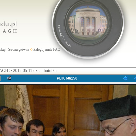
ukaj
Strona główna
Zaloguj mnie
FAQ
 AGH
>
2012.05.11 dzien hutnika
PLIK 68/150