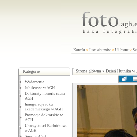
Kontakt
Lista albumów
Ulubione
Sz
Strona główna
>
Dzień Hutnika w
Kategorie
Wydarzenia
Jubileusze w AGH
Doktoraty honoris causa
AGH
Inauguracje roku
akademickiego w AGH
Promocje doktorskie w
AGH
Uroczystosci Barbórkowe
w AGH
Sport w AGH