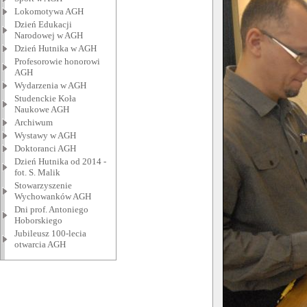
Lokomotywa AGH
Dzień Edukacji
Narodowej w AGH
Dzień Hutnika w AGH
Profesorowie honorowi
AGH
Wydarzenia w AGH
Studenckie Koła
Naukowe AGH
Archiwum
Wystawy w AGH
Doktoranci AGH
Dzień Hutnika od 2014 -
fot. S. Malik
Stowarzyszenie
Wychowanków AGH
Dni prof. Antoniego
Hoborskiego
Jubileusz 100-lecia
otwarcia AGH