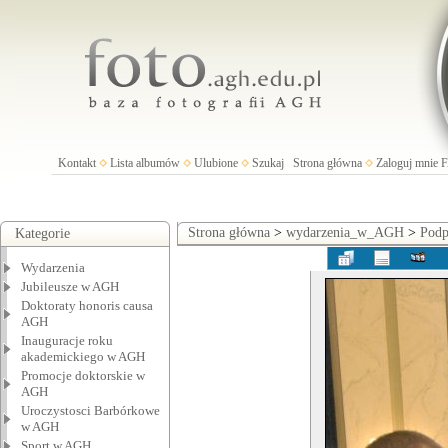
Kontakt
Lista albumów
Ulubione
Szukaj
Strona główna
Zaloguj mnie
Strona główna
>
wydarzenia_w_AGH
>
Podp
Kategorie
Wydarzenia
Jubileusze w AGH
Doktoraty honoris causa
AGH
Inauguracje roku
akademickiego w AGH
Promocje doktorskie w
AGH
Uroczystosci Barbórkowe
w AGH
Sport w AGH